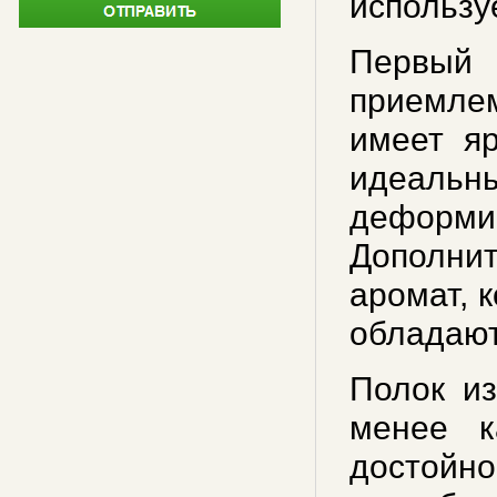
использу
Первый
приемлем
имеет я
идеальн
деформир
Дополни
аромат, 
обладают
Полок из
менее к
достойно