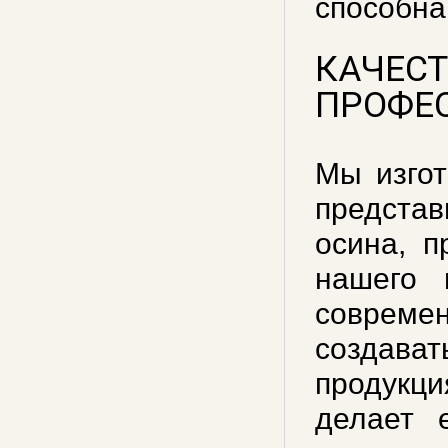
способна
КАЧЕСТ
ПРОФЕ
Мы изгот
предста
осина, п
нашего 
совреме
создава
продукц
делает 