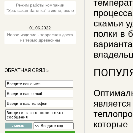
температ
Режим работы компании
"Уральская Вагонка" в июне, июле
процесса
скамьи у
01.06.2022
полки в 
Новое изделие - террасная доска
из термо древесины
вариант
владельц
ПОПУЛ
ОБРАТНАЯ СВЯЗЬ
Оптимал
являе
теплопро
которые