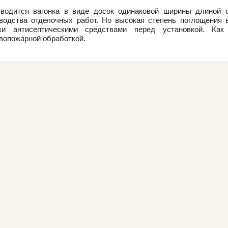
зводится вагонка в виде досок одинаковой ширины длиной 
водства отделочных работ. Но высокая степень поглощения 
нки антисептическими средствами перед установкой. Ка
вопожарной обработкой.