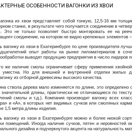
АКТЕРНЫЕ ОСОБЕННОСТИ ВАГОНКИ ИЗ ХВОИ
агонка из хвои представляет собой тонкую, 12,5-16 мм толщи
рном станке, в результате чего получается соединение в четвер
. Это не только позволяет быстро монтировать ее на рееч
щее» соединение, на котором не видно крепежных элементов —
ь вагонку из хвои в Екатеринбурге по цене производителя лучш
адцатилетний опыт работы на рынке пиломатериалов в соче
ообработки выводят продукцию предприятия в число лидеров по
то же наличие смолы ограничивает сферу применения хвойной 
ь уместна. Но для внешней и внутренней отделки жилых 
агонку из отборной древесины высокого качества.
на ствола дерева мало изменяется по длине, это определено 
 значительной длины, практически не отличающиеся по тексту
лений смолы и т.д.). Компания производит вагонку всех кла
ра» и «А», в которых нет видимых сучков или смоляных карма
е 1,5 метра длины изделия.
ь вагонку из хвои в Екатеринбурге можно и более низкой сор
ки помещений. Иногда наличие сучков, пятен и неровностей о
нального дизайна и подчеркнутого акцента на натуральность ма