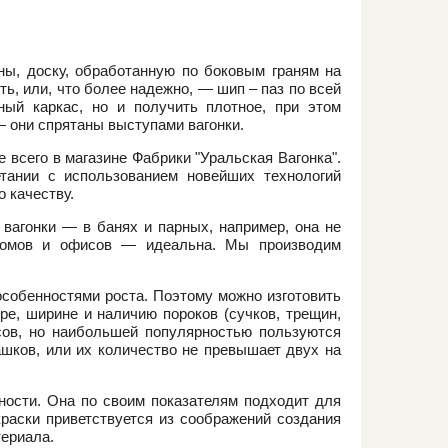
ны, доску, обработанную по боковым граням на
ть, или, что более надежно, — шип – паз по всей
ный каркас, но и получить плотное, при этом
 они спрятаны выступами вагонки.
е всего в магазине Фабрики "Уральская Вагонка".
тании с использованием новейших технологий
 качеству.
вагонки — в банях и парных, например, она не
домов и офисов — идеальна. Мы производим
особенностями роста. Поэтому можно изготовить
ре, ширине и наличию пороков (сучков, трещин,
ссов, но наибольшей популярностью пользуются
шков, или их количество не превышает двух на
тности. Она по своим показателям подходит для
краски приветствуется из соображений создания
териала.