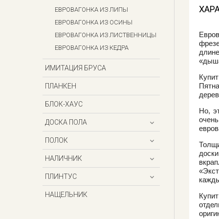
ХАР
ЕВРОВАГОНКА ИЗ ЛИПЫ
ЕВРОВАГОНКА ИЗ ОСИНЫ
Евров
ЕВРОВАГОНКА ИЗ ЛИСТВЕННИЦЫ
фрезе
ЕВРОВАГОНКА ИЗ КЕДРА
длине
«дыша
ИМИТАЦИЯ БРУСА
Купит
Пятн
ПЛАНКЕН
дерев
БЛОК-ХАУС
Но, э
очен
ДОСКА ПОЛА
евров
ПОЛОК
Толщи
доски
НАЛИЧНИК
вкрап
«Экст
ПЛИНТУС
кажды
НАЩЕЛЬНИК
Купит
отдел
ориги