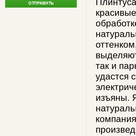
Плинтуса
красивые
обработк
натураль
оттенком
выделяют
так и па
удастся 
электрич
изъяны. 
натураль
компания
произвед