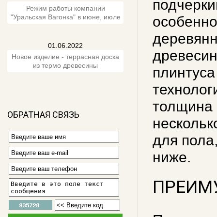
подчерки
Режим работы компании
"Уральская Вагонка" в июне, июле
особенно
деревянн
01.06.2022
древесин
Новое изделие - террасная доска
из термо древесины
плинтуса
технолог
толщина 
ОБРАТНАЯ СВЯЗЬ
нескольк
для пола,
ниже.
ПРЕИМ